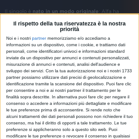
Il singolo è
nato in un modo originale
: Alfa ha
coinvolto infatti i suoi follower nella
stesura del
Il rispetto della tua riservatezza è la nostra
testo
, rendendo di fatto la canzone “
collettiva
”, con
priorità
centinaia di persone che hanno
contribuito con
idee e parole
a completarla. La
prima strofa
e il
Noi e i nostri
partner
memorizziamo e/o accediamo a
informazioni su un dispositivo, come i cookie, e trattiamo dati
ritornello
, infatti, erano già stati svelati prima via
personali, come identificatori univoci e informazioni standard
social e poi anche dal vivo.
inviate da un dispositivo per annunci e contenuti personalizzati,
misurazione di annunci e contenuti, analisi dell'audience e
In tanti, così, si sono lanciati
in video ed esibizioni
sviluppo dei servizi.
Con la tua autorizzazione noi e i nostri 1733
registrati direttamente in cameretta
, registrando la
partner possiamo utilizzare dati precisi di geolocalizzazione e
propria versione della seconda strofa
e postandola
identificazione tramite la scansione del dispositivo. Puoi fare clic
sui social: "
Vederla girare così tanto ed entrarvi
per consentire a noi e ai nostri partner il trattamento per le
subito è stata una sorpresa, grazie per avermi aiutato
finalità sopra descritte. In alternativa puoi fare clic per negare il
a finirla e convinto a farla uscire
",
ha scritto
a questo
consenso o accedere a informazioni più dettagliate e modificare
proposito Alfa nella didascalia del suo ultimo post,
le tue preferenze prima di acconsentire.
Si rende noto che
con cui ha annunciato ufficialmente l'arrivo del
alcuni trattamenti dei dati personali possono non richiedere il tuo
nuovo singolo.
consenso, ma hai il diritto di opporti a tale trattamento. Le tue
preferenze si applicheranno solo a questo sito web. Puoi
modificare le tue preferenze o revocare il consenso in qualsiasi