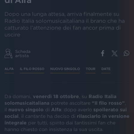
Dopo una lunga attesa, arriva finalmente su
Radio Italia solomusicaitaliana il brano che ha
catturato l’attenzione dei fan ancor prima di
uscire
Scheda
artista
ALFA
IL FILO ROSSO
NUOVO SINGOLO
TOUR
DATE
Da domani,
venerdì 18 ottobre
, su
Radio Italia
solomusicaitaliana
potrete ascoltare
“Il filo rosso”
,
il
nuovo singolo
di
Alfa
: dopo averlo
spoilerato sui
social
, il cantante ha deciso di
rilasciarlo in versione
integrale
per tutti, spinto dai tantissimi fan che
hanno chiesto con insistenza la sua uscita.