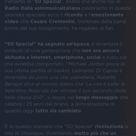
Parliamo di “
50 Special
”, brano che anche noi di
Radio Italia solomusicaitaliana
celebriamo in questa
giornata speciale: ecco il
ricordo
e l’
emozionante
video
che
Cesare Cremonini
, frontman della band
prima del suo scioglimento, ha regalato ai fan.
“50 Special” ha segnato un’epoca
, è diventata il
simbolo di una generazione che
non era ancora
abituata a internet, smartphone, social
e tutto ciò
che avrebbe comportato. “
Michael Jordan gioca la
sua ultima partita di basket, Leonardo Di Caprio è
diventato da poco una star planetaria, Roberto
Benigni dice al mondo intero che ‘La vita è bella’ e
Valentino Rossi sta per vincere il suo secondo titolo
nella classe 250
”, si legge nel
lungo messaggio
che
celebra i 25 anni del brano, a dimostrazione di
quanto oggi
tutto sia cambiato
.
È in questo scenario che “50 Special”
rivoluziona
la
vita di chiunque, diventando
molto più che un