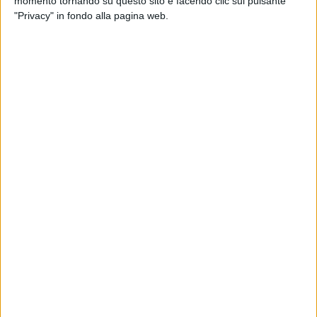
momento tornando su questo sito e facendo clic sul pulsante
"Privacy" in fondo alla pagina web.
Visualizza questo post su Instagram
Un post condiviso da cesarecremonini (@cesarecremonini)
Un anniversario,
i 25 anni di “50 Special”
, che è
riuscito a unire i principali network italiani: anche
Radio Italia solomusicaitaliana
ha voluto contribuire