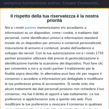
semplice tormentone estivo
.
Cesare Cremonini,
oggi, la ricorda così
: “
Ho sempre pensato che il
segreto della canzone si nascondesse nelle prime
Il rispetto della tua riservatezza è la nostra
quattro parole. Erano i versi di una nuova
priorità
generazione che andava dritta al punto, in volo fin
Noi e i nostri
partner
memorizziamo e/o accediamo a
dalla prima battuta, una porta che si apre sulla pista
informazioni su un dispositivo, come i cookie, e trattiamo dati
piena di una festa. Per questo il pubblico ai concerti
personali, come identificatori univoci e informazioni standard
non la canta, la grida, facendo rimbalzare in bocca
inviate da un dispositivo per annunci e contenuti personalizzati,
quelle parole che hanno il profumo del rock’n’roll
misurazione di annunci e contenuti, analisi dell'audience e
della fine degli anni 50
”.
sviluppo dei servizi.
Con la tua autorizzazione noi e i nostri 1733
partner possiamo utilizzare dati precisi di geolocalizzazione e
identificazione tramite la scansione del dispositivo. Puoi fare clic
per consentire a noi e ai nostri partner il trattamento per le
finalità sopra descritte. In alternativa puoi fare clic per negare il
consenso o accedere a informazioni più dettagliate e modificare
le tue preferenze prima di acconsentire.
Si rende noto che
alcuni trattamenti dei dati personali possono non richiedere il tuo
consenso, ma hai il diritto di opporti a tale trattamento. Le tue
preferenze si applicheranno solo a questo sito web. Puoi
modificare le tue preferenze o revocare il consenso in qualsiasi