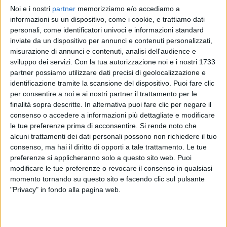
Noi e i nostri
partner
memorizziamo e/o accediamo a
THE KOLORS
THE KOLORS
THE KOLORS
informazioni su un dispositivo, come i cookie, e trattiamo dati
INTERVISTA 15/03
SANREMO ITALIANO 2/02/2025
personali, come identificatori univoci e informazioni standard
RADIO ITALIA LIVE 28/02
inviate da un dispositivo per annunci e contenuti personalizzati,
1
VIDEO
17
FOTO
misurazione di annunci e contenuti, analisi dell'audience e
1
VIDEO
sviluppo dei servizi.
Con la tua autorizzazione noi e i nostri 1733
9
VIDEO
24
FOTO
partner possiamo utilizzare dati precisi di geolocalizzazione e
identificazione tramite la scansione del dispositivo. Puoi fare clic
per consentire a noi e ai nostri partner il trattamento per le
finalità sopra descritte. In alternativa puoi fare clic per negare il
consenso o accedere a informazioni più dettagliate e modificare
le tue preferenze prima di acconsentire.
Si rende noto che
News correlate
alcuni trattamenti dei dati personali possono non richiedere il tuo
consenso, ma hai il diritto di opporti a tale trattamento. Le tue
preferenze si applicheranno solo a questo sito web. Puoi
modificare le tue preferenze o revocare il consenso in qualsiasi
momento tornando su questo sito e facendo clic sul pulsante
"Privacy" in fondo alla pagina web.