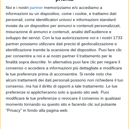
Noi e i nostri
partner
memorizziamo e/o accediamo a
informazioni su un dispositivo, come i cookie, e trattiamo dati
THE KOLORS
THE KOLORS
THE KOLORS
personali, come identificatori univoci e informazioni standard
INTERVISTA 15/03
SANREMO ITALIANO 2/02/2025
inviate da un dispositivo per annunci e contenuti personalizzati,
RADIO ITALIA LIVE 28/02
misurazione di annunci e contenuti, analisi dell'audience e
sviluppo dei servizi.
Con la tua autorizzazione noi e i nostri 1733
1
VIDEO
17
FOTO
1
VIDEO
partner possiamo utilizzare dati precisi di geolocalizzazione e
9
VIDEO
24
FOTO
identificazione tramite la scansione del dispositivo. Puoi fare clic
per consentire a noi e ai nostri partner il trattamento per le
finalità sopra descritte. In alternativa puoi fare clic per negare il
consenso o accedere a informazioni più dettagliate e modificare
le tue preferenze prima di acconsentire.
Si rende noto che
alcuni trattamenti dei dati personali possono non richiedere il tuo
News correlate
consenso, ma hai il diritto di opporti a tale trattamento. Le tue
preferenze si applicheranno solo a questo sito web. Puoi
modificare le tue preferenze o revocare il consenso in qualsiasi
momento tornando su questo sito e facendo clic sul pulsante
"Privacy" in fondo alla pagina web.