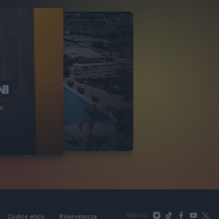
NI
O ITALIA
NKA VILLAGE
2
VIDEO
SEGUICI
Codice etico
Riservatezza