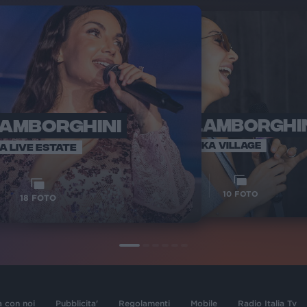
LAMBORGHINI
ELETTRA LAMBORGHI
RADI
VOI TA
VOI TANKA VILLAGE
IA LIVE ESTATE
1
VIDEO
10
FOTO
18
FOTO
a con noi
Pubblicita'
Regolamenti
Mobile
Radio Italia Tv