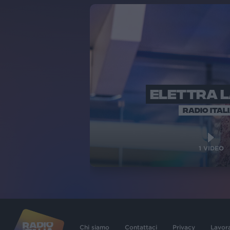
ELETTRA 
RADIO ITAL
1
VIDEO
Chi siamo
Contattaci
Privacy
Lavor