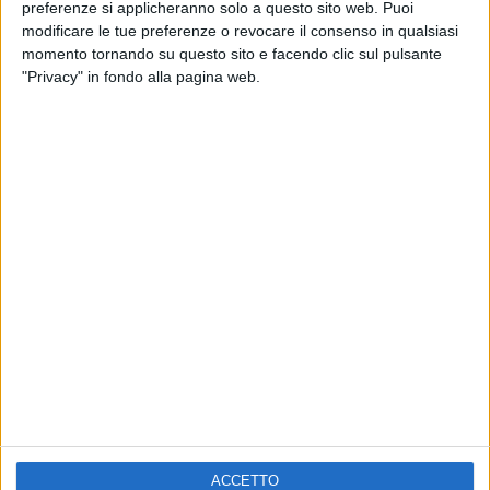
ELETTRA LAMBORGHINI
preferenze si applicheranno solo a questo sito web. Puoi
VOI TANKA VILLAGE
VOI TANKA VILLAGE
modificare le tue preferenze o revocare il consenso in qualsiasi
RADIO ITALIA LIVE ESTATE
momento tornando su questo sito e facendo clic sul pulsante
"Privacy" in fondo alla pagina web.
2
VIDEO
1
VIDEO
10
FOTO
1
VIDEO
18
FOTO
Chi siamo
Contattaci
Privacy
Lavora con noi
Pubblicita'
Regolamenti
Mobile
Radio Italia Tv
ACCETTO
Codice etico
Riservatezza