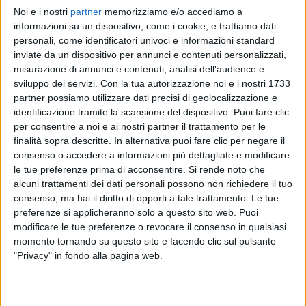
Noi e i nostri
partner
memorizziamo e/o accediamo a
ROSE VILLAIN
ROSE VILLAIN
ROSE VILLAIN
informazioni su un dispositivo, come i cookie, e trattiamo dati
RADIO ITALIA LIVE ESTATE
SANREMO ITALIANO 9/02/2025
personali, come identificatori univoci e informazioni standard
RADIO ITALIA LIVE 04/04
inviate da un dispositivo per annunci e contenuti personalizzati,
1
VIDEO
22
FOTO
misurazione di annunci e contenuti, analisi dell'audience e
1
VIDEO
sviluppo dei servizi.
Con la tua autorizzazione noi e i nostri 1733
14
VIDEO
11
FOTO
partner possiamo utilizzare dati precisi di geolocalizzazione e
identificazione tramite la scansione del dispositivo. Puoi fare clic
per consentire a noi e ai nostri partner il trattamento per le
finalità sopra descritte. In alternativa puoi fare clic per negare il
consenso o accedere a informazioni più dettagliate e modificare
le tue preferenze prima di acconsentire.
Si rende noto che
News correlate
alcuni trattamenti dei dati personali possono non richiedere il tuo
consenso, ma hai il diritto di opporti a tale trattamento. Le tue
preferenze si applicheranno solo a questo sito web. Puoi
modificare le tue preferenze o revocare il consenso in qualsiasi
momento tornando su questo sito e facendo clic sul pulsante
"Privacy" in fondo alla pagina web.