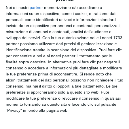
Noi e i nostri
partner
memorizziamo e/o accediamo a
informazioni su un dispositivo, come i cookie, e trattiamo dati
ROCCO HUNT
ROCCO HUNT
ROCCO HUNT
personali, come identificatori univoci e informazioni standard
RADIO ITALIA LIVE SPECIALE SANREMO
VOI TANKA VILLAGE 2025
inviate da un dispositivo per annunci e contenuti personalizzati,
RADIO ITALIA LIVE ESTATE
misurazione di annunci e contenuti, analisi dell'audience e
sviluppo dei servizi.
Con la tua autorizzazione noi e i nostri 1733
1
VIDEO
25
FOTO
1
VIDEO
15
FOTO
partner possiamo utilizzare dati precisi di geolocalizzazione e
1
VIDEO
10
FOTO
identificazione tramite la scansione del dispositivo. Puoi fare clic
per consentire a noi e ai nostri partner il trattamento per le
finalità sopra descritte. In alternativa puoi fare clic per negare il
consenso o accedere a informazioni più dettagliate e modificare
le tue preferenze prima di acconsentire.
Si rende noto che
alcuni trattamenti dei dati personali possono non richiedere il tuo
News correlate
consenso, ma hai il diritto di opporti a tale trattamento. Le tue
preferenze si applicheranno solo a questo sito web. Puoi
modificare le tue preferenze o revocare il consenso in qualsiasi
momento tornando su questo sito e facendo clic sul pulsante
"Privacy" in fondo alla pagina web.