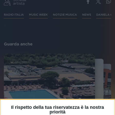
artista
RADIO ITALIA
MUSIC WEEK
NOTIZIE MUSICA
NEWS
DANIELA CA
Guarda anche
Il rispetto della tua riservatezza è la nostra
priorità