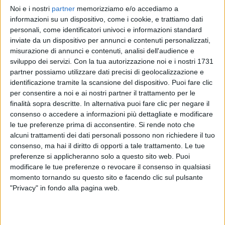
Noi e i nostri
partner
memorizziamo e/o accediamo a
RADIO ITALIA
RADIO ITALIA
RADIO ITALIA
informazioni su un dispositivo, come i cookie, e trattiamo dati
BRAVO BAIA DI TINDARI 2026
VOI ARENELLA RESORT
personali, come identificatori univoci e informazioni standard
VOI TANKA VILLAGE
inviate da un dispositivo per annunci e contenuti personalizzati,
1
VIDEO
misurazione di annunci e contenuti, analisi dell'audience e
1
VIDEO
sviluppo dei servizi.
Con la tua autorizzazione noi e i nostri 1731
2
VIDEO
partner possiamo utilizzare dati precisi di geolocalizzazione e
identificazione tramite la scansione del dispositivo. Puoi fare clic
per consentire a noi e ai nostri partner il trattamento per le
finalità sopra descritte. In alternativa puoi fare clic per negare il
consenso o accedere a informazioni più dettagliate e modificare
le tue preferenze prima di acconsentire.
Si rende noto che
News correlate
alcuni trattamenti dei dati personali possono non richiedere il tuo
consenso, ma hai il diritto di opporti a tale trattamento. Le tue
preferenze si applicheranno solo a questo sito web. Puoi
modificare le tue preferenze o revocare il consenso in qualsiasi
momento tornando su questo sito e facendo clic sul pulsante
"Privacy" in fondo alla pagina web.