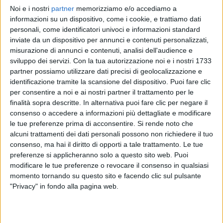
Noi e i nostri
partner
memorizziamo e/o accediamo a
RADIO ITALIA
RADIO ITALIA
RADIO ITALIA
informazioni su un dispositivo, come i cookie, e trattiamo dati
BRAVO BAIA DI TINDARI 2026
VOI ARENELLA RESORT
personali, come identificatori univoci e informazioni standard
VOI TANKA VILLAGE
inviate da un dispositivo per annunci e contenuti personalizzati,
1
VIDEO
misurazione di annunci e contenuti, analisi dell'audience e
1
VIDEO
sviluppo dei servizi.
Con la tua autorizzazione noi e i nostri 1733
2
VIDEO
partner possiamo utilizzare dati precisi di geolocalizzazione e
identificazione tramite la scansione del dispositivo. Puoi fare clic
per consentire a noi e ai nostri partner il trattamento per le
finalità sopra descritte. In alternativa puoi fare clic per negare il
consenso o accedere a informazioni più dettagliate e modificare
le tue preferenze prima di acconsentire.
Si rende noto che
News correlate
alcuni trattamenti dei dati personali possono non richiedere il tuo
consenso, ma hai il diritto di opporti a tale trattamento. Le tue
preferenze si applicheranno solo a questo sito web. Puoi
modificare le tue preferenze o revocare il consenso in qualsiasi
momento tornando su questo sito e facendo clic sul pulsante
"Privacy" in fondo alla pagina web.