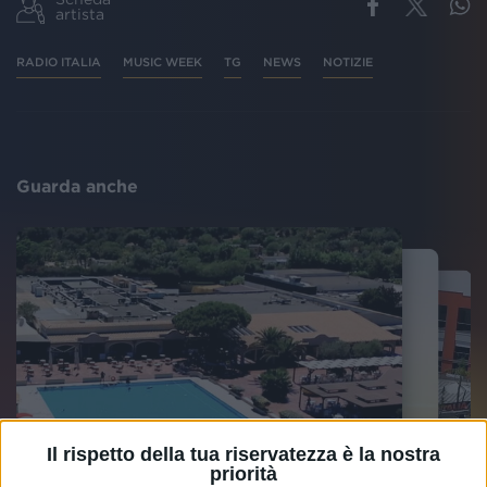
artista
RADIO ITALIA
MUSIC WEEK
TG
NEWS
NOTIZIE
Guarda anche
Il rispetto della tua riservatezza è la nostra
priorità