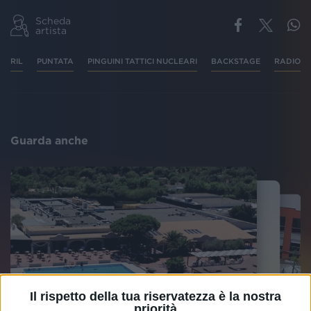
Scheda
artista
RIL
PUNTATA
PINGUINI TATTICI NUCLEARI
BACKSTAGE
RADIO IT
Guarda anche
Il rispetto della tua riservatezza è la nostra
priorità