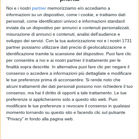
Noi e i nostri
partner
memorizziamo e/o accediamo a
informazioni su un dispositivo, come i cookie, e trattiamo dati
RADIO ITALIA
RADIO ITALIA
RADIO ITALIA
personali, come identificatori univoci e informazioni standard
BRAVO BAIA DI TINDARI 2026
VOI ARENELLA RESORT
inviate da un dispositivo per annunci e contenuti personalizzati,
VOI TANKA VILLAGE
misurazione di annunci e contenuti, analisi dell'audience e
sviluppo dei servizi.
Con la tua autorizzazione noi e i nostri 1731
1
VIDEO
1
VIDEO
partner possiamo utilizzare dati precisi di geolocalizzazione e
2
VIDEO
identificazione tramite la scansione del dispositivo. Puoi fare clic
per consentire a noi e ai nostri partner il trattamento per le
finalità sopra descritte. In alternativa puoi fare clic per negare il
consenso o accedere a informazioni più dettagliate e modificare
le tue preferenze prima di acconsentire.
Si rende noto che
alcuni trattamenti dei dati personali possono non richiedere il tuo
News correlate
consenso, ma hai il diritto di opporti a tale trattamento. Le tue
preferenze si applicheranno solo a questo sito web. Puoi
modificare le tue preferenze o revocare il consenso in qualsiasi
momento tornando su questo sito e facendo clic sul pulsante
"Privacy" in fondo alla pagina web.