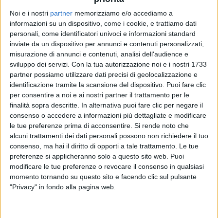
Noi e i nostri
partner
memorizziamo e/o accediamo a
informazioni su un dispositivo, come i cookie, e trattiamo dati
PINGUINI TATTICI NUCLEARI
PINGUINI TATTICI NUCLEARI
PINGUNI TATTICI NUCLEARI
personali, come identificatori univoci e informazioni standard
ARTISTA DAY
RADIO ITALIA LIVE
inviate da un dispositivo per annunci e contenuti personalizzati,
INTERVISTA 23/12/2024
misurazione di annunci e contenuti, analisi dell'audience e
sviluppo dei servizi.
Con la tua autorizzazione noi e i nostri 1733
2
VIDEO
12
VIDEO
25
FOTO
partner possiamo utilizzare dati precisi di geolocalizzazione e
1
VIDEO
24
FOTO
identificazione tramite la scansione del dispositivo. Puoi fare clic
per consentire a noi e ai nostri partner il trattamento per le
finalità sopra descritte. In alternativa puoi fare clic per negare il
consenso o accedere a informazioni più dettagliate e modificare
le tue preferenze prima di acconsentire.
Si rende noto che
alcuni trattamenti dei dati personali possono non richiedere il tuo
News correlate
consenso, ma hai il diritto di opporti a tale trattamento. Le tue
preferenze si applicheranno solo a questo sito web. Puoi
modificare le tue preferenze o revocare il consenso in qualsiasi
momento tornando su questo sito e facendo clic sul pulsante
"Privacy" in fondo alla pagina web.