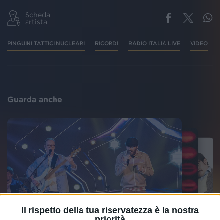
Scheda
artista
PINGUINI TATTICI NUCLEARI
RICORDI
RADIO ITALIA LIVE
VIDEO
Guarda anche
Il rispetto della tua riservatezza è la nostra
priorità