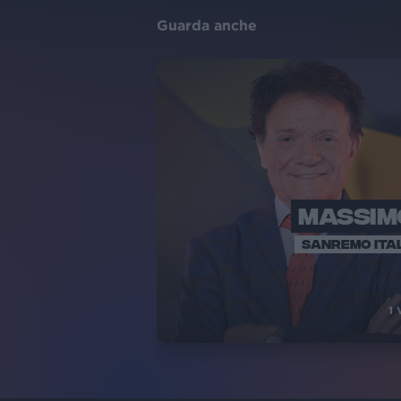
Guarda anche
MASSIM
SANREMO ITA
1
V