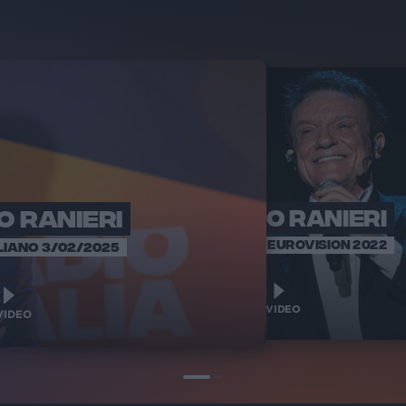
O RANIERI
MASSIMO RANIERI
ASPETTANDO EUROVISION 2022
LIANO 3/02/2025
1
VIDEO
IDEO