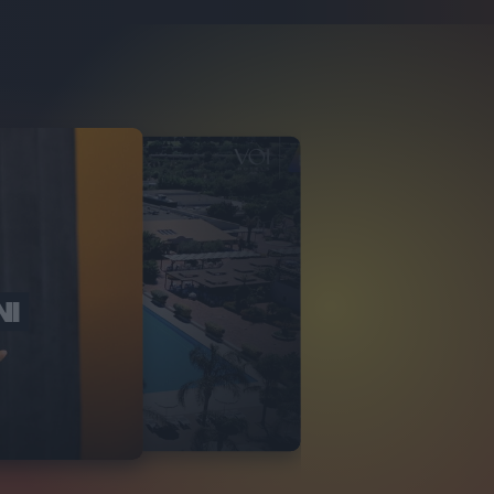
NI
O ITALIA
NKA VILLAGE
2
VIDEO