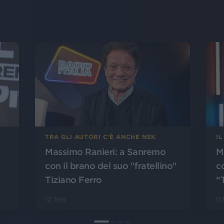
I
TRA GLI AUTORI C'È ANCHE NEK
M
Massimo Ranieri: a Sanremo
c
con il brano del suo "fratellino"
“
Tiziano Ferro
03
12 feb