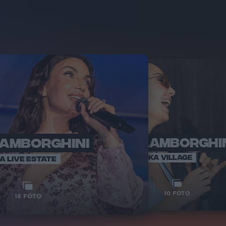
LAMBORGHINI
ELETTRA LAMBORGHI
RADI
VOI TA
VOI TANKA VILLAGE
IA LIVE ESTATE
1
VIDEO
10
FOTO
18
FOTO