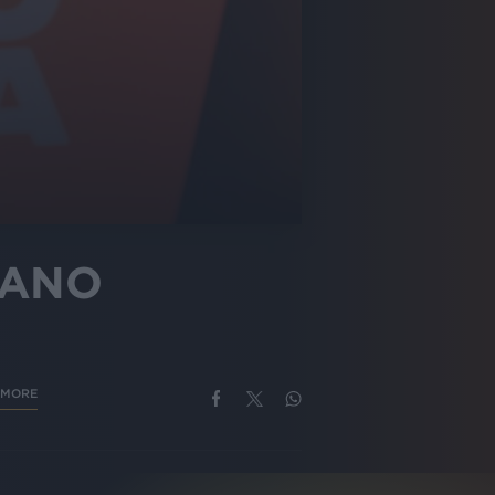
IANO
AMORE