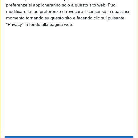
preferenze si applicheranno solo a questo sito web. Puoi
RADIO ITALIA
ELETTRA LAMBORGHINI
ELETTRA LAMBORGHINI
modificare le tue preferenze o revocare il consenso in qualsiasi
VOI TANKA VILLAGE
VOI TANKA VILLAGE
momento tornando su questo sito e facendo clic sul pulsante
RADIO ITALIA LIVE ESTATE
"Privacy" in fondo alla pagina web.
2
VIDEO
1
VIDEO
10
FOTO
1
VIDEO
18
FOTO
Chi siamo
Contattaci
Privacy
Lavora con noi
Pubblicita'
Regolamenti