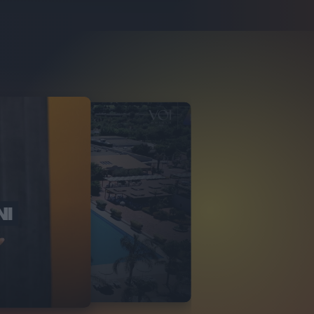
NI
O ITALIA
NKA VILLAGE
2
VIDEO