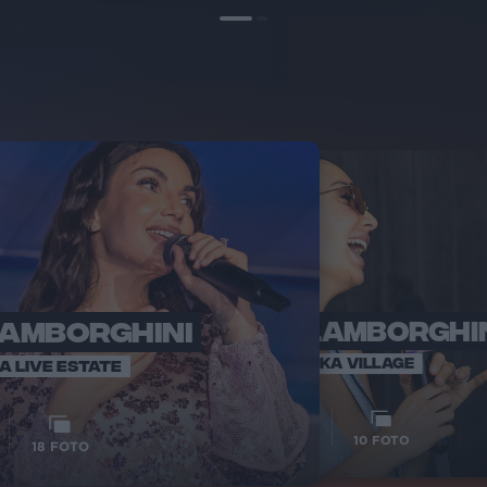
LAMBORGHINI
ELETTRA LAMBORGHI
RADI
VOI TA
VOI TANKA VILLAGE
IA LIVE ESTATE
1
VIDEO
10
FOTO
18
FOTO