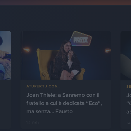
ATUPERTU CON...
S
Joan Thiele: a Sanremo con il
J
fratello a cui è dedicata “Eco”,
“G
ma senza... Fausto
a
14 feb
14