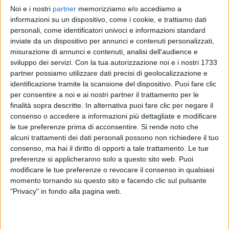
Noi e i nostri
partner
memorizziamo e/o accediamo a
NOEMI
NOEMI
NOEMI
informazioni su un dispositivo, come i cookie, e trattiamo dati
VOI ARENELLA RESORT 2025
RADIO ITALIA LIVE ESTATE
personali, come identificatori univoci e informazioni standard
RADIOITALIALIVE 6/2
inviate da un dispositivo per annunci e contenuti personalizzati,
1
VIDEO
6
FOTO
misurazione di annunci e contenuti, analisi dell'audience e
1
VIDEO
12
FOTO
sviluppo dei servizi.
Con la tua autorizzazione noi e i nostri 1733
15
VIDEO
28
FOTO
partner possiamo utilizzare dati precisi di geolocalizzazione e
identificazione tramite la scansione del dispositivo. Puoi fare clic
per consentire a noi e ai nostri partner il trattamento per le
finalità sopra descritte. In alternativa puoi fare clic per negare il
consenso o accedere a informazioni più dettagliate e modificare
le tue preferenze prima di acconsentire.
Si rende noto che
News correlate
alcuni trattamenti dei dati personali possono non richiedere il tuo
consenso, ma hai il diritto di opporti a tale trattamento. Le tue
preferenze si applicheranno solo a questo sito web. Puoi
modificare le tue preferenze o revocare il consenso in qualsiasi
momento tornando su questo sito e facendo clic sul pulsante
"Privacy" in fondo alla pagina web.