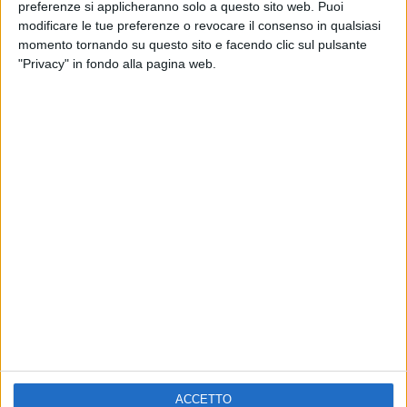
ELETTRA LAMBORGHINI
preferenze si applicheranno solo a questo sito web. Puoi
VOI TANKA VILLAGE
VOI TANKA VILLAGE
modificare le tue preferenze o revocare il consenso in qualsiasi
RADIO ITALIA LIVE ESTATE
momento tornando su questo sito e facendo clic sul pulsante
"Privacy" in fondo alla pagina web.
2
VIDEO
1
VIDEO
10
FOTO
1
VIDEO
18
FOTO
Chi siamo
Contattaci
Privacy
Lavora con noi
Pubblicita'
Regolamenti
Mobile
Radio Italia Tv
ACCETTO
Codice etico
Riservatezza