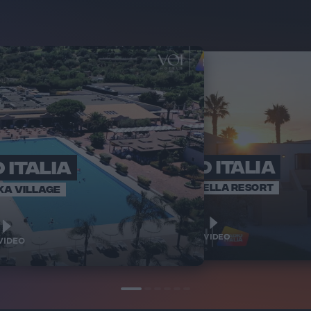
 ITALIA
RADIO ITALIA
RADI
BRAVO BAIA
VOI ARENELLA RESORT
KA VILLAGE
1
1
VIDEO
VIDEO