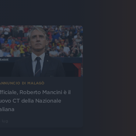
’ANNUNCIO DI MALAGÒ
fficiale, Roberto Mancini è il
uovo CT della Nazionale
aliana
 lug