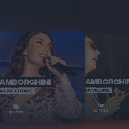
LAMBORGHINI
ELETTRA LAMBORGHI
RADI
VOI TA
VOI TANKA VILLAGE
IA LIVE ESTATE
1
VIDEO
10
FOTO
18
FOTO