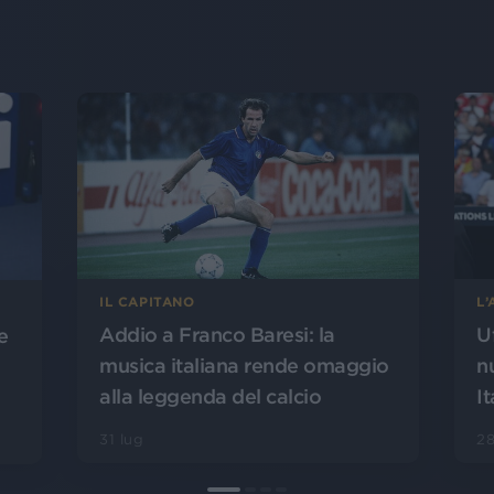
L
IL CAPITANO
U
Addio a Franco Baresi: la
e
n
musica italiana rende omaggio
It
alla leggenda del calcio
28
31 lug