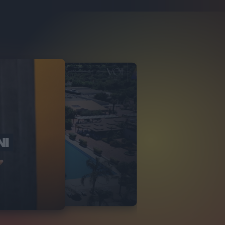
NI
O ITALIA
NKA VILLAGE
2
VIDEO