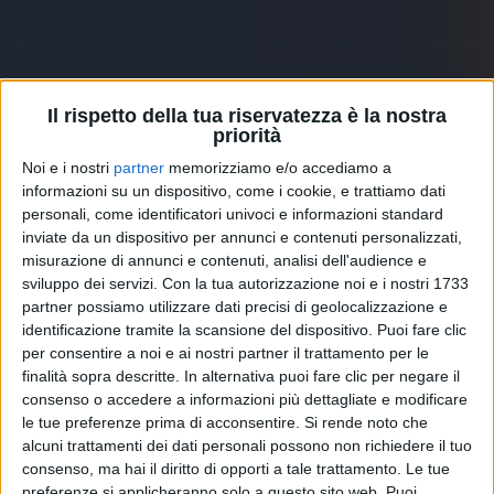
Il rispetto della tua riservatezza è la nostra
Altri ospiti
priorità
Noi e i nostri
partner
memorizziamo e/o accediamo a
informazioni su un dispositivo, come i cookie, e trattiamo dati
personali, come identificatori univoci e informazioni standard
inviate da un dispositivo per annunci e contenuti personalizzati,
misurazione di annunci e contenuti, analisi dell'audience e
sviluppo dei servizi.
Con la tua autorizzazione noi e i nostri 1733
partner possiamo utilizzare dati precisi di geolocalizzazione e
identificazione tramite la scansione del dispositivo. Puoi fare clic
per consentire a noi e ai nostri partner il trattamento per le
finalità sopra descritte. In alternativa puoi fare clic per negare il
consenso o accedere a informazioni più dettagliate e modificare
le tue preferenze prima di acconsentire.
Si rende noto che
alcuni trattamenti dei dati personali possono non richiedere il tuo
RADIO ITALIA
ELETTRA LAMBORGHINI
ELETTRA LAMBORGHINI
consenso, ma hai il diritto di opporti a tale trattamento. Le tue
VOI TANKA VILLAGE
VOI TANKA VILLAGE
preferenze si applicheranno solo a questo sito web. Puoi