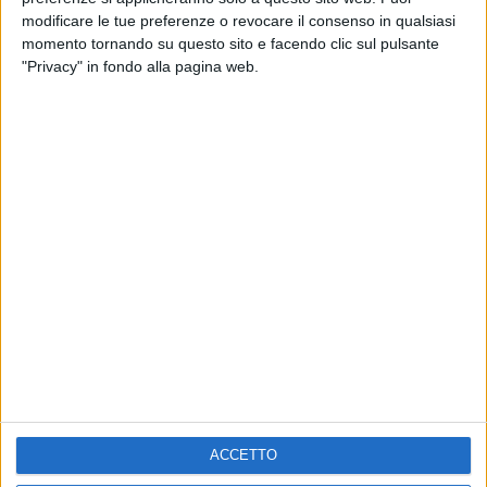
RADIO ITALIA LIVE ESTATE
modificare le tue preferenze o revocare il consenso in qualsiasi
momento tornando su questo sito e facendo clic sul pulsante
2
VIDEO
1
VIDEO
10
FOTO
"Privacy" in fondo alla pagina web.
1
VIDEO
18
FOTO
Chi siamo
Contattaci
Privacy
Lavora con noi
Pubblicita'
Regolamenti
Mobile
Radio Italia Tv
Codice etico
Riservatezza
ACCETTO