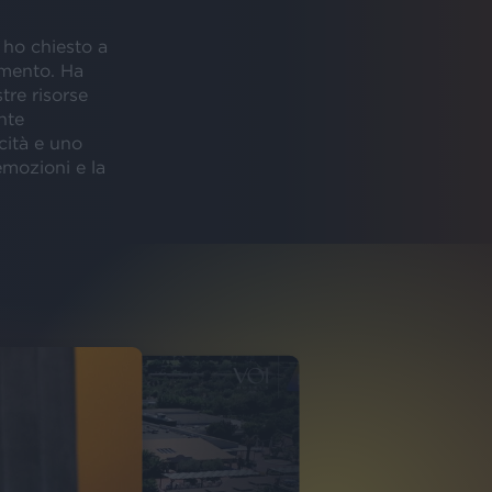
 ho chiesto a
amento. Ha
tre risorse
nte
cità e uno
emozioni e la