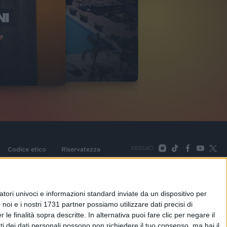
NI
O ITALIA
NKA VILLAGE
2
VIDEO
SEGUICI
Codice etico
Riservatezza
093 Cologno Monzese (Mi) |Tel. +39 02 254441 | Fax +39
TORNA SU
tori univoci e informazioni standard inviate da un dispositivo per
noi e i nostri 1731 partner possiamo utilizzare dati precisi di
le finalità sopra descritte. In alternativa puoi fare clic per negare il
i dei dati personali possono non richiedere il tuo consenso, ma hai il