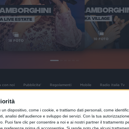
LAMBORGHINI
ELETTRA LAMBORGHI
RADI
VOI TA
VOI TANKA VILLAGE
IA LIVE ESTATE
1
VIDEO
10
FOTO
18
FOTO
a con noi
Pubblicita'
Regolamenti
Mobile
Radio Italia Tv
iorità
 opere dell'ingegno
Sede Amministrativa: Viale Europa 49, 20
dispositivo, come i cookie, e trattiamo dati personali, come identifica
i d'autore e dei diritti
02 25444220
, analisi dell'audience e sviluppo dei servizi.
Con la tua autorizzazione 
.F. e n° iscrizione
 Puoi fare clic per consentire a noi e ai nostri partner il trattamento per 
Sede Legale: Via Savona 97, 20144 Milano
istrata n°286 - 3 Aprile
ue preferenze prima di acconsentire.
Si rende noto che alcuni trattament