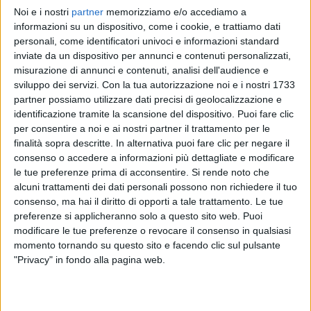
Noi e i nostri
partner
memorizziamo e/o accediamo a
FIORELLA MANNOIA
FIORELLA MANNOIA
FIORELLA MANNOIA
informazioni su un dispositivo, come i cookie, e trattiamo dati
INTERVISTA 28/02/2024
DONNE IN MUSICA
personali, come identificatori univoci e informazioni standard
RADIO ITALIA LIVE 10/01
inviate da un dispositivo per annunci e contenuti personalizzati,
1
VIDEO
14
FOTO
misurazione di annunci e contenuti, analisi dell'audience e
1
VIDEO
12
FOTO
sviluppo dei servizi.
Con la tua autorizzazione noi e i nostri 1733
12
VIDEO
20
FOTO
partner possiamo utilizzare dati precisi di geolocalizzazione e
identificazione tramite la scansione del dispositivo. Puoi fare clic
per consentire a noi e ai nostri partner il trattamento per le
finalità sopra descritte. In alternativa puoi fare clic per negare il
consenso o accedere a informazioni più dettagliate e modificare
le tue preferenze prima di acconsentire.
Si rende noto che
News correlate
alcuni trattamenti dei dati personali possono non richiedere il tuo
consenso, ma hai il diritto di opporti a tale trattamento. Le tue
preferenze si applicheranno solo a questo sito web. Puoi
modificare le tue preferenze o revocare il consenso in qualsiasi
momento tornando su questo sito e facendo clic sul pulsante
"Privacy" in fondo alla pagina web.