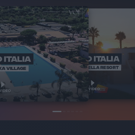
 ITALIA
RADIO ITALIA
RADI
BRAVO BAIA
VOI ARENELLA RESORT
KA VILLAGE
1
1
VIDEO
VIDEO