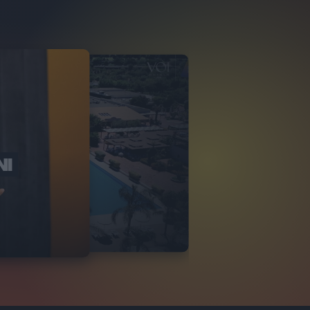
NI
O ITALIA
NKA VILLAGE
2
VIDEO