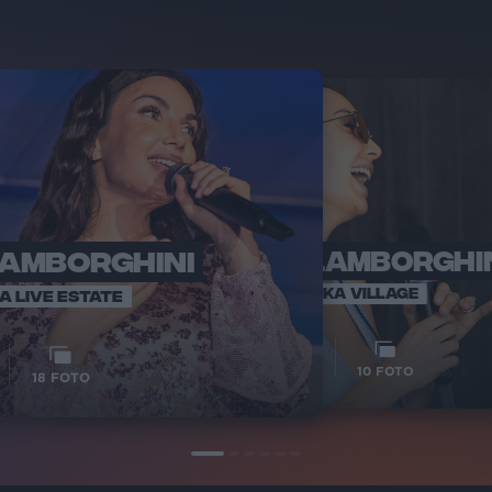
LAMBORGHINI
ELETTRA LAMBORGHI
RADI
VOI TA
VOI TANKA VILLAGE
IA LIVE ESTATE
1
VIDEO
10
FOTO
18
FOTO