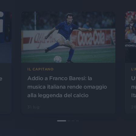
L
IL CAPITANO
U
Addio a Franco Baresi: la
e
n
musica italiana rende omaggio
It
alla leggenda del calcio
28
31 lug