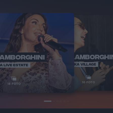
LAMBORGHINI
ELETTRA LAMBORGHI
RADI
VOI TA
VOI TANKA VILLAGE
IA LIVE ESTATE
1
VIDEO
10
FOTO
18
FOTO