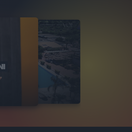
NI
O ITALIA
NKA VILLAGE
2
VIDEO