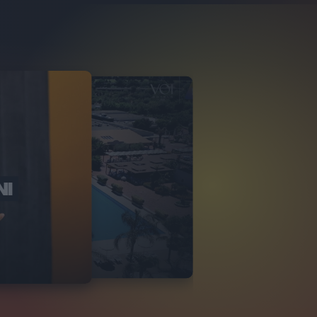
NI
O ITALIA
NKA VILLAGE
2
VIDEO