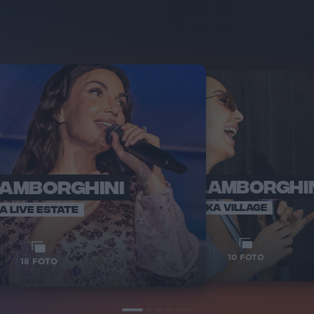
LAMBORGHINI
ELETTRA LAMBORGHI
RADI
VOI TA
VOI TANKA VILLAGE
IA LIVE ESTATE
1
VIDEO
10
FOTO
18
FOTO