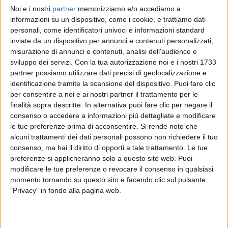
Noi e i nostri
partner
memorizziamo e/o accediamo a
FABRIZIO MORO
FABRIZIO MORO
FABRIZIO MORO
informazioni su un dispositivo, come i cookie, e trattiamo dati
INTERVISTA
ASPETTANDO EUROVISION 2022
personali, come identificatori univoci e informazioni standard
RADIOITALIALIVE 19/12
inviate da un dispositivo per annunci e contenuti personalizzati,
2
VIDEO
16
FOTO
misurazione di annunci e contenuti, analisi dell'audience e
1
VIDEO
sviluppo dei servizi.
Con la tua autorizzazione noi e i nostri 1733
12
VIDEO
28
FOTO
partner possiamo utilizzare dati precisi di geolocalizzazione e
identificazione tramite la scansione del dispositivo. Puoi fare clic
per consentire a noi e ai nostri partner il trattamento per le
finalità sopra descritte. In alternativa puoi fare clic per negare il
consenso o accedere a informazioni più dettagliate e modificare
le tue preferenze prima di acconsentire.
Si rende noto che
News correlate
alcuni trattamenti dei dati personali possono non richiedere il tuo
consenso, ma hai il diritto di opporti a tale trattamento. Le tue
preferenze si applicheranno solo a questo sito web. Puoi
modificare le tue preferenze o revocare il consenso in qualsiasi
momento tornando su questo sito e facendo clic sul pulsante
"Privacy" in fondo alla pagina web.