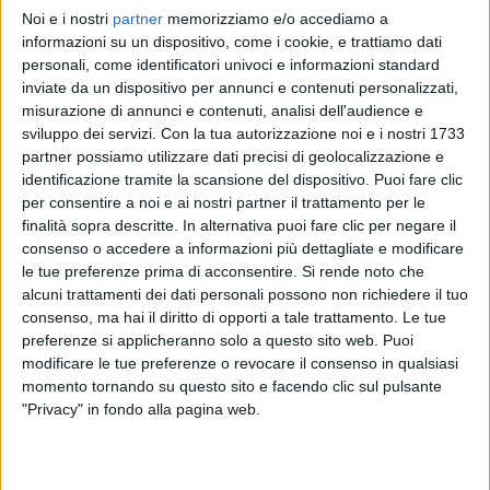
Noi e i nostri
partner
memorizziamo e/o accediamo a
FABRI FIBRA
FABRI FIBRA
FABRI FIBRA
informazioni su un dispositivo, come i cookie, e trattiamo dati
INTERVISTA
RADIO ITALIA LIVE
personali, come identificatori univoci e informazioni standard
RADIOITALIALIVE 14/11
inviate da un dispositivo per annunci e contenuti personalizzati,
2
VIDEO
16
FOTO
misurazione di annunci e contenuti, analisi dell'audience e
10
VIDEO
17
FOTO
sviluppo dei servizi.
Con la tua autorizzazione noi e i nostri 1733
15
VIDEO
20
FOTO
partner possiamo utilizzare dati precisi di geolocalizzazione e
identificazione tramite la scansione del dispositivo. Puoi fare clic
per consentire a noi e ai nostri partner il trattamento per le
finalità sopra descritte. In alternativa puoi fare clic per negare il
consenso o accedere a informazioni più dettagliate e modificare
le tue preferenze prima di acconsentire.
Si rende noto che
News correlate
alcuni trattamenti dei dati personali possono non richiedere il tuo
consenso, ma hai il diritto di opporti a tale trattamento. Le tue
preferenze si applicheranno solo a questo sito web. Puoi
modificare le tue preferenze o revocare il consenso in qualsiasi
momento tornando su questo sito e facendo clic sul pulsante
"Privacy" in fondo alla pagina web.