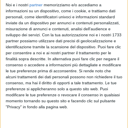
Noi e i nostri
partner
memorizziamo e/o accediamo a
ERNIA
ERNIA
informazioni su un dispositivo, come i cookie, e trattiamo dati
RADIO ITALIA LIVE 10/11
personali, come identificatori univoci e informazioni standard
RADIOITALIALIVE 5/12
inviate da un dispositivo per annunci e contenuti personalizzati,
misurazione di annunci e contenuti, analisi dell'audience e
14
VIDEO
18
FOTO
sviluppo dei servizi.
Con la tua autorizzazione noi e i nostri 1733
15
VIDEO
15
FOTO
partner possiamo utilizzare dati precisi di geolocalizzazione e
identificazione tramite la scansione del dispositivo. Puoi fare clic
per consentire a noi e ai nostri partner il trattamento per le
finalità sopra descritte. In alternativa puoi fare clic per negare il
consenso o accedere a informazioni più dettagliate e modificare
le tue preferenze prima di acconsentire.
Si rende noto che
News correlate
alcuni trattamenti dei dati personali possono non richiedere il tuo
consenso, ma hai il diritto di opporti a tale trattamento. Le tue
preferenze si applicheranno solo a questo sito web. Puoi
modificare le tue preferenze o revocare il consenso in qualsiasi
momento tornando su questo sito e facendo clic sul pulsante
"Privacy" in fondo alla pagina web.