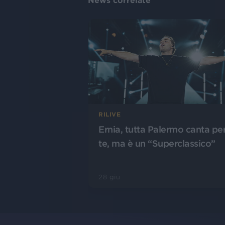
News correlate
RILIVE
Ernia, tutta Palermo canta pe
te, ma è un “Superclassico”
28 giu