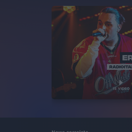
E
RADIOITA
15
VIDEO