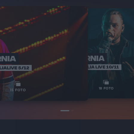
RNIA
ERNIA
RADIO ITALIA LIVE 10/11
LIALIVE 5/12
14
VIDEO
18
FOTO
15
FOTO