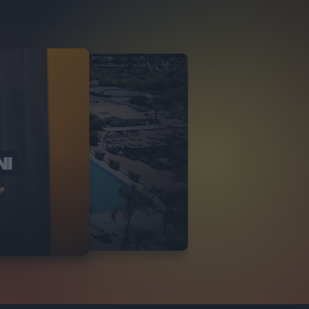
NI
O ITALIA
NKA VILLAGE
2
VIDEO