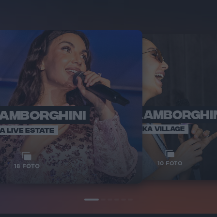
LAMBORGHINI
ELETTRA LAMBORGHI
RADI
VOI TA
VOI TANKA VILLAGE
IA LIVE ESTATE
1
VIDEO
10
FOTO
18
FOTO