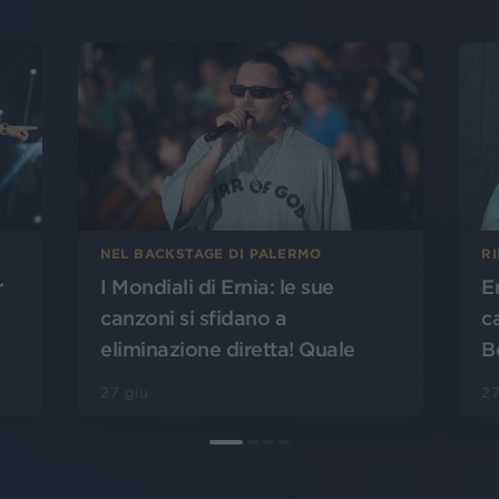
NEL BACKSTAGE DI PALERMO
RI
r
I Mondiali di Ernia: le sue
E
canzoni si sfidano a
c
eliminazione diretta! Quale
B
vincerà?
27 giu
27