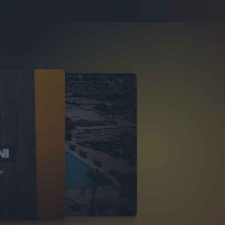
NI
O ITALIA
NKA VILLAGE
2
VIDEO