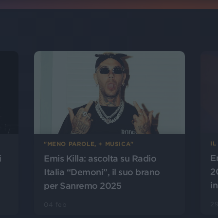
IL
"MENO PAROLE, + MUSICA"
E
Emis Killa: ascolta su Radio
i
2
Italia “Demoni”, il suo brano
i
per Sanremo 2025
2
04 feb