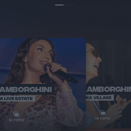
LAMBORGHINI
ELETTRA LAMBORGHI
RADI
VOI TA
VOI TANKA VILLAGE
IA LIVE ESTATE
1
VIDEO
10
FOTO
18
FOTO