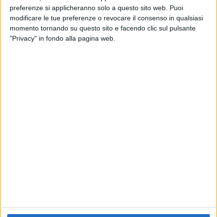
preferenze si applicheranno solo a questo sito web. Puoi
RADIO ITALIA
ELETTRA LAMBORGHINI
ELETTRA LAMBORGHINI
modificare le tue preferenze o revocare il consenso in qualsiasi
VOI TANKA VILLAGE
VOI TANKA VILLAGE
momento tornando su questo sito e facendo clic sul pulsante
RADIO ITALIA LIVE ESTATE
"Privacy" in fondo alla pagina web.
2
VIDEO
1
VIDEO
10
FOTO
1
VIDEO
18
FOTO
Chi siamo
Contattaci
Privacy
Lavora con noi
Pubblicita'
Regolamenti