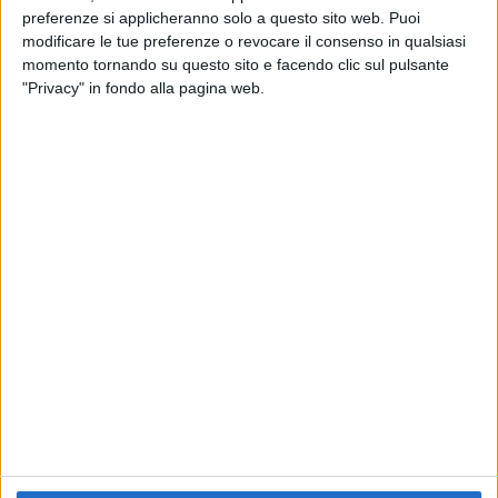
preferenze si applicheranno solo a questo sito web. Puoi
RADIO ITALIA
ELETTRA LAMBORGHINI
ELETTRA LAMBORGHINI
modificare le tue preferenze o revocare il consenso in qualsiasi
VOI TANKA VILLAGE
VOI TANKA VILLAGE
momento tornando su questo sito e facendo clic sul pulsante
RADIO ITALIA LIVE ESTATE
"Privacy" in fondo alla pagina web.
2
VIDEO
1
VIDEO
10
FOTO
1
VIDEO
18
FOTO
Chi siamo
Contattaci
Privacy
Lavora con noi
Pubblicita'
Regolamenti