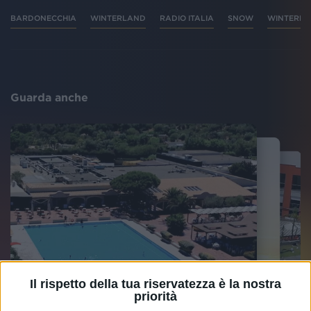
BARDONECCHIA
WINTERLAND
RADIO ITALIA
SNOW
WINTERLA
Guarda anche
Il rispetto della tua riservatezza è la nostra
priorità
RADIO ITALIA
RADIO ITALIA