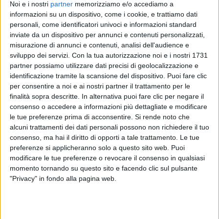
RADIO ITALIA
Noi e i nostri
partner
memorizziamo e/o accediamo a
BRAVO BAIA DI TINDARI 2026
VOI ARENELLA RESORT
informazioni su un dispositivo, come i cookie, e trattiamo dati
VOI TANKA VILLAGE
personali, come identificatori univoci e informazioni standard
1
VIDEO
inviate da un dispositivo per annunci e contenuti personalizzati,
1
VIDEO
misurazione di annunci e contenuti, analisi dell'audience e
2
VIDEO
sviluppo dei servizi.
Con la tua autorizzazione noi e i nostri 1731
partner possiamo utilizzare dati precisi di geolocalizzazione e
identificazione tramite la scansione del dispositivo. Puoi fare clic
per consentire a noi e ai nostri partner il trattamento per le
finalità sopra descritte. In alternativa puoi fare clic per negare il
consenso o accedere a informazioni più dettagliate e modificare
News correlate
le tue preferenze prima di acconsentire.
Si rende noto che
alcuni trattamenti dei dati personali possono non richiedere il tuo
consenso, ma hai il diritto di opporti a tale trattamento. Le tue
preferenze si applicheranno solo a questo sito web. Puoi
modificare le tue preferenze o revocare il consenso in qualsiasi
momento tornando su questo sito e facendo clic sul pulsante
"Privacy" in fondo alla pagina web.