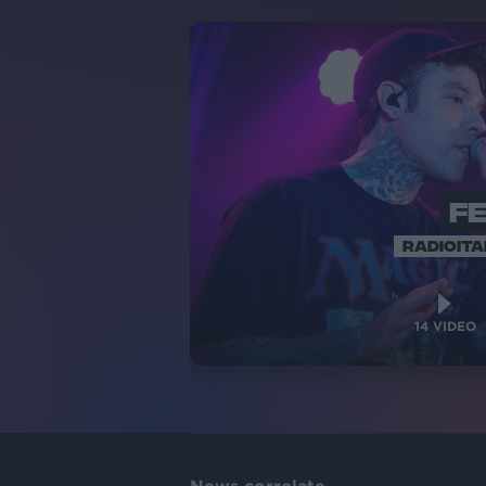
F
RADIOITA
14
VIDEO