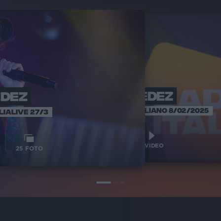
EDEZ
FEDEZ
F
RADIO IT
SANREMO ITALIANO 8/02/2025
LIALIVE 27/3
11
VIDEO
1
VIDEO
25
FOTO