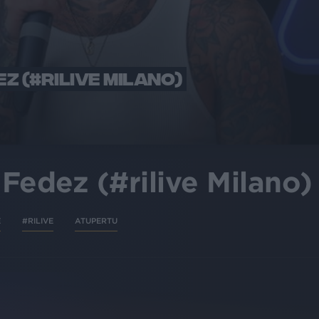
Z (#RILIVE MILANO)
Fedez (#rilive Milano)
E
#RILIVE
ATUPERTU