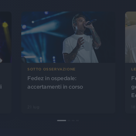
SOTTO OSSERVAZIONE
L
Fedez in ospedale:
F
i
accertamenti in corso
ge
E
21 lug
18