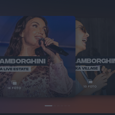
LAMBORGHINI
ELETTRA LAMBORGHI
RADI
VOI TA
VOI TANKA VILLAGE
IA LIVE ESTATE
1
VIDEO
10
FOTO
18
FOTO