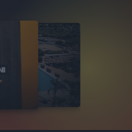
NI
O ITALIA
NKA VILLAGE
2
VIDEO