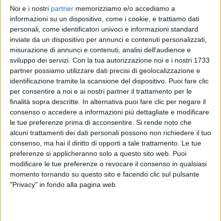
Noi e i nostri
partner
memorizziamo e/o accediamo a
ANNALISA
ANNALISA
ANNALISA
informazioni su un dispositivo, come i cookie, e trattiamo dati
RADIO ITALIA LIVE 17/11
SANREMO ITALIANO 2024
personali, come identificatori univoci e informazioni standard
RADIOITALIALIVE 21/11
inviate da un dispositivo per annunci e contenuti personalizzati,
12
VIDEO
23
FOTO
misurazione di annunci e contenuti, analisi dell'audience e
1
VIDEO
sviluppo dei servizi.
Con la tua autorizzazione noi e i nostri 1733
13
VIDEO
19
FOTO
partner possiamo utilizzare dati precisi di geolocalizzazione e
identificazione tramite la scansione del dispositivo. Puoi fare clic
per consentire a noi e ai nostri partner il trattamento per le
finalità sopra descritte. In alternativa puoi fare clic per negare il
consenso o accedere a informazioni più dettagliate e modificare
le tue preferenze prima di acconsentire.
Si rende noto che
News correlate
alcuni trattamenti dei dati personali possono non richiedere il tuo
consenso, ma hai il diritto di opporti a tale trattamento. Le tue
preferenze si applicheranno solo a questo sito web. Puoi
modificare le tue preferenze o revocare il consenso in qualsiasi
momento tornando su questo sito e facendo clic sul pulsante
"Privacy" in fondo alla pagina web.