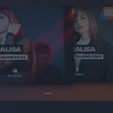
ALISA
ANNALISA
AN
RADIO ITA
SANREMO ITALIANO 2024
IALIVE 21/11
12
VIDEO
1
VIDEO
19
FOTO