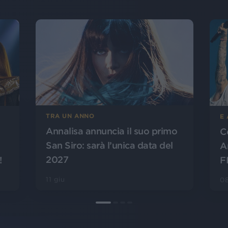
TRA UN ANNO
E 
Annalisa annuncia il suo primo
C
San Siro: sarà l’unica data del
A
2027
!
F
11 giu
08