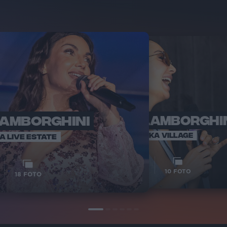
LAMBORGHINI
ELETTRA LAMBORGHI
RADI
VOI TA
VOI TANKA VILLAGE
IA LIVE ESTATE
1
VIDEO
10
FOTO
18
FOTO