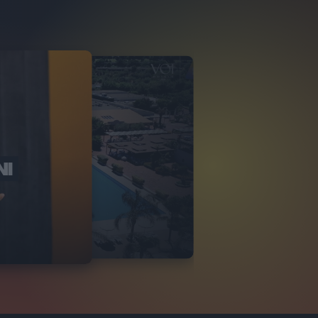
NI
O ITALIA
NKA VILLAGE
2
VIDEO