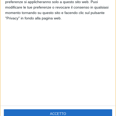
ELETTRA LAMBORGHINI
preferenze si applicheranno solo a questo sito web. Puoi
VOI TANKA VILLAGE
VOI TANKA VILLAGE
modificare le tue preferenze o revocare il consenso in qualsiasi
RADIO ITALIA LIVE ESTATE
momento tornando su questo sito e facendo clic sul pulsante
"Privacy" in fondo alla pagina web.
2
VIDEO
1
VIDEO
10
FOTO
1
VIDEO
18
FOTO
Chi siamo
Contattaci
Privacy
Lavora con noi
Pubblicita'
Regolamenti
Mobile
Radio Italia Tv
ACCETTO
Codice etico
Riservatezza