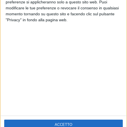
ELETTRA LAMBORGHINI
preferenze si applicheranno solo a questo sito web. Puoi
VOI TANKA VILLAGE
VOI TANKA VILLAGE
modificare le tue preferenze o revocare il consenso in qualsiasi
RADIO ITALIA LIVE ESTATE
momento tornando su questo sito e facendo clic sul pulsante
"Privacy" in fondo alla pagina web.
2
VIDEO
1
VIDEO
10
FOTO
1
VIDEO
18
FOTO
Chi siamo
Contattaci
Privacy
Lavora con noi
Pubblicita'
Regolamenti
Mobile
Radio Italia Tv
ACCETTO
Codice etico
Riservatezza