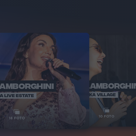
LAMBORGHINI
ELETTRA LAMBORGHI
RADI
VOI TA
VOI TANKA VILLAGE
IA LIVE ESTATE
1
VIDEO
10
FOTO
18
FOTO