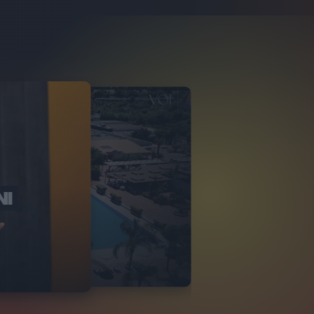
NI
O ITALIA
NKA VILLAGE
2
VIDEO