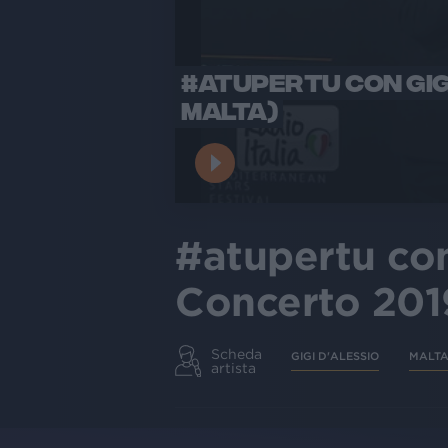
#ATUPERTU CON GIGI
MALTA)
#atupertu con 
Concerto 201
Scheda
GIGI D'ALESSIO
MALT
artista