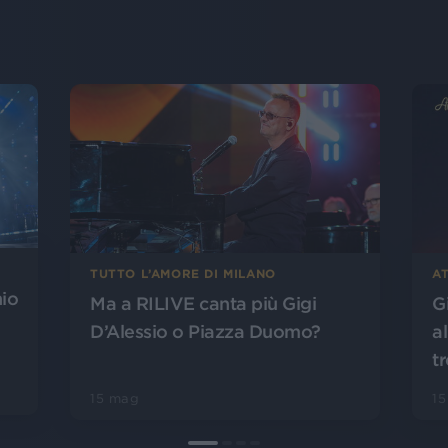
TUTTO L’AMORE DI MILANO
AT
hio
Ma a RILIVE canta più Gigi
Gi
D’Alessio o Piazza Duomo?
al
t
15 mag
1