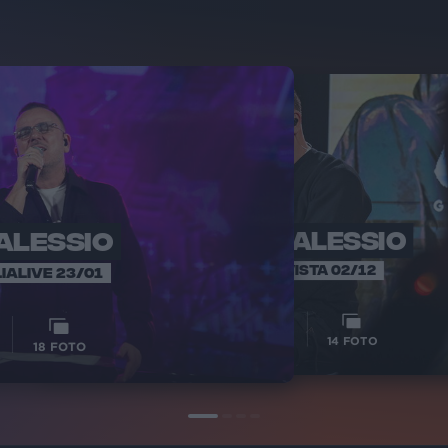
'ALESSIO
GIGI D'ALESSIO
GIGI 
RADIO ITALI
INTERVISTA 02/12
IALIVE 23/01
10
VIDE
3
VIDEO
14
FOTO
18
FOTO