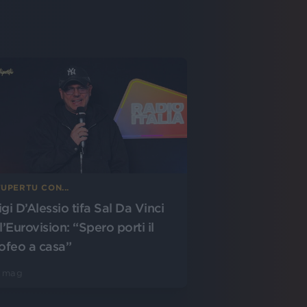
UPERTU CON...
gi D’Alessio tifa Sal Da Vinci
l’Eurovision: “Spero porti il
rofeo a casa”
5 mag