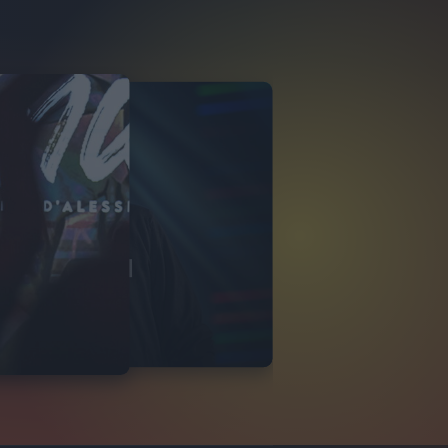
D'ALESSIO
A LIVE 20/12/2024
O
19
FOTO