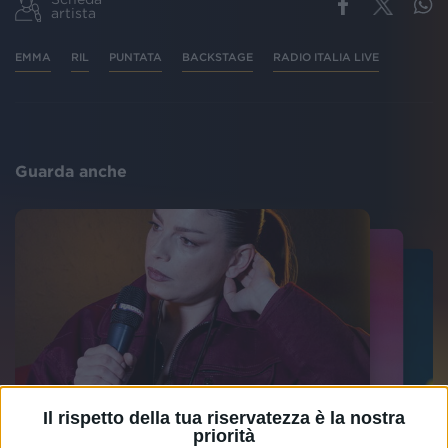
artista
EMMA
RIL
PUNTATA
BACKSTAGE
RADIO ITALIA LIVE
Guarda anche
Il rispetto della tua riservatezza è la nostra
priorità