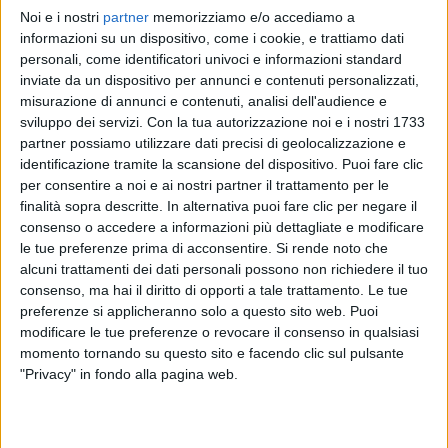
Noi e i nostri
partner
memorizziamo e/o accediamo a
EMMA
EMMA
EMMA
informazioni su un dispositivo, come i cookie, e trattiamo dati
SANREMO ITALIANO 2024
INTERVISTA 226/02/2024
personali, come identificatori univoci e informazioni standard
DONNE IN MUSICA
inviate da un dispositivo per annunci e contenuti personalizzati,
1
VIDEO
misurazione di annunci e contenuti, analisi dell'audience e
1
VIDEO
15
FOTO
sviluppo dei servizi.
Con la tua autorizzazione noi e i nostri 1733
1
VIDEO
12
FOTO
partner possiamo utilizzare dati precisi di geolocalizzazione e
identificazione tramite la scansione del dispositivo. Puoi fare clic
per consentire a noi e ai nostri partner il trattamento per le
finalità sopra descritte. In alternativa puoi fare clic per negare il
consenso o accedere a informazioni più dettagliate e modificare
le tue preferenze prima di acconsentire.
Si rende noto che
News correlate
alcuni trattamenti dei dati personali possono non richiedere il tuo
consenso, ma hai il diritto di opporti a tale trattamento. Le tue
preferenze si applicheranno solo a questo sito web. Puoi
modificare le tue preferenze o revocare il consenso in qualsiasi
momento tornando su questo sito e facendo clic sul pulsante
"Privacy" in fondo alla pagina web.