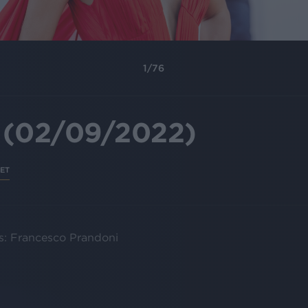
1
/
76
(02/09/2022)
ET
s: Francesco Prandoni