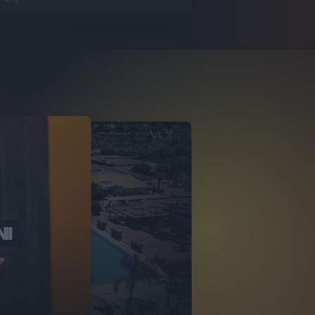
NI
O ITALIA
NKA VILLAGE
2
VIDEO