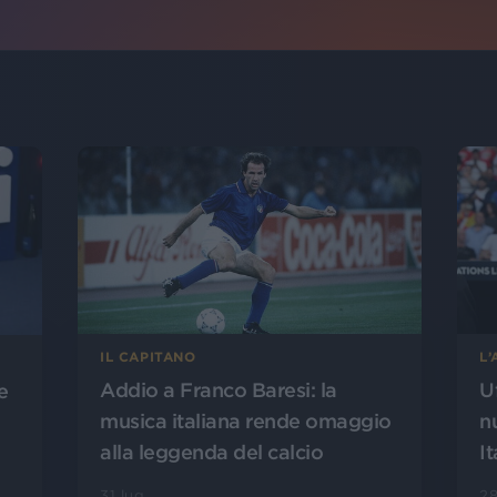
L
IL CAPITANO
U
Addio a Franco Baresi: la
e
n
musica italiana rende omaggio
It
alla leggenda del calcio
28
31 lug