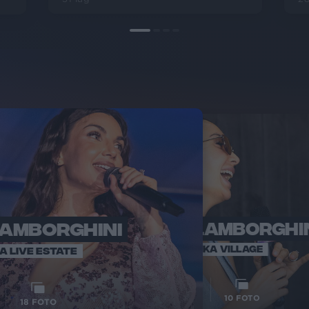
LAMBORGHINI
ELETTRA LAMBORGHI
RADI
VOI TA
VOI TANKA VILLAGE
IA LIVE ESTATE
1
VIDEO
10
FOTO
18
FOTO