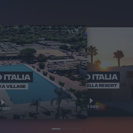
 ITALIA
RADIO ITALIA
RADI
BRAVO BAIA
VOI ARENELLA RESORT
KA VILLAGE
1
1
VIDEO
VIDEO