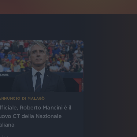
’ANNUNCIO DI MALAGÒ
fficiale, Roberto Mancini è il
uovo CT della Nazionale
aliana
 lug