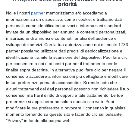
priorità
Noi e i nostri
partner
memorizziamo e/o accediamo a
informazioni su un dispositivo, come i cookie, e trattiamo dati
personali, come identificatori univoci e informazioni standard
inviate da un dispositivo per annunci e contenuti personalizzati,
misurazione di annunci e contenuti, analisi dell'audience e
RAF & UMBERTO TOZZI
sviluppo dei servizi.
Con la tua autorizzazione noi e i nostri 1733
INTERVISTA
partner possiamo utilizzare dati precisi di geolocalizzazione e
identificazione tramite la scansione del dispositivo. Puoi fare clic
per consentire a noi e ai nostri partner il trattamento per le
2
VIDEO
12
FOTO
finalità sopra descritte. In alternativa puoi fare clic per negare il
consenso o accedere a informazioni più dettagliate e modificare
le tue preferenze prima di acconsentire.
Si rende noto che
alcuni trattamenti dei dati personali possono non richiedere il tuo
consenso, ma hai il diritto di opporti a tale trattamento. Le tue
preferenze si applicheranno solo a questo sito web. Puoi
News correlate
modificare le tue preferenze o revocare il consenso in qualsiasi
momento tornando su questo sito e facendo clic sul pulsante
"Privacy" in fondo alla pagina web.