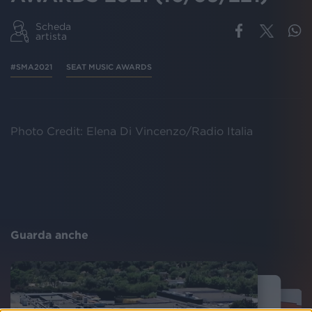
Scheda
artista
#SMA2021
SEAT MUSIC AWARDS
Photo Credit: Elena Di Vincenzo/Radio Italia
Guarda anche