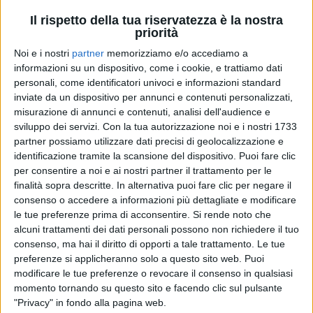
Il rispetto della tua riservatezza è la nostra
priorità
Noi e i nostri
partner
memorizziamo e/o accediamo a
informazioni su un dispositivo, come i cookie, e trattiamo dati
personali, come identificatori univoci e informazioni standard
inviate da un dispositivo per annunci e contenuti personalizzati,
misurazione di annunci e contenuti, analisi dell'audience e
sviluppo dei servizi.
Con la tua autorizzazione noi e i nostri 1733
RADIO ITALIA
RADIO ITALIA
RADIO ITALIA
partner possiamo utilizzare dati precisi di geolocalizzazione e
BRAVO BAIA DI TINDARI 2026
identificazione tramite la scansione del dispositivo. Puoi fare clic
VOI ARENELLA RESORT
VOI TANKA VILLAGE
per consentire a noi e ai nostri partner il trattamento per le
finalità sopra descritte. In alternativa puoi fare clic per negare il
1
VIDEO
1
VIDEO
consenso o accedere a informazioni più dettagliate e modificare
2
VIDEO
le tue preferenze prima di acconsentire.
Si rende noto che
alcuni trattamenti dei dati personali possono non richiedere il tuo
consenso, ma hai il diritto di opporti a tale trattamento. Le tue
preferenze si applicheranno solo a questo sito web. Puoi
modificare le tue preferenze o revocare il consenso in qualsiasi
momento tornando su questo sito e facendo clic sul pulsante
"Privacy" in fondo alla pagina web.