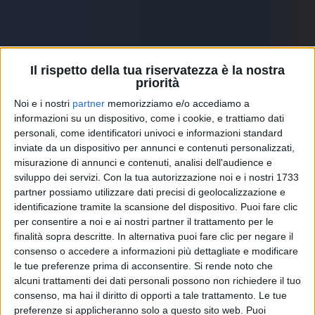
Il rispetto della tua riservatezza è la nostra
priorità
Guarda anche
Noi e i nostri
partner
memorizziamo e/o accediamo a
informazioni su un dispositivo, come i cookie, e trattiamo dati
personali, come identificatori univoci e informazioni standard
inviate da un dispositivo per annunci e contenuti personalizzati,
misurazione di annunci e contenuti, analisi dell'audience e
sviluppo dei servizi.
Con la tua autorizzazione noi e i nostri 1733
partner possiamo utilizzare dati precisi di geolocalizzazione e
identificazione tramite la scansione del dispositivo. Puoi fare clic
per consentire a noi e ai nostri partner il trattamento per le
finalità sopra descritte. In alternativa puoi fare clic per negare il
consenso o accedere a informazioni più dettagliate e modificare
le tue preferenze prima di acconsentire.
Si rende noto che
alcuni trattamenti dei dati personali possono non richiedere il tuo
consenso, ma hai il diritto di opporti a tale trattamento. Le tue
FRANCESCA MICHIELIN
FRANCESCA MICHIELIN
FRANCESCA MICHIELIN
preferenze si applicheranno solo a questo sito web. Puoi