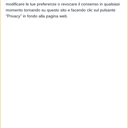
ARTISTA DAY
ASPETTANDO EUROVISION 2022
modificare le tue preferenze o revocare il consenso in qualsiasi
SANREMO ITALIANO 29/01/2025
momento tornando su questo sito e facendo clic sul pulsante
2
VIDEO
7
FOTO
"Privacy" in fondo alla pagina web.
1
VIDEO
1
VIDEO
News correlate