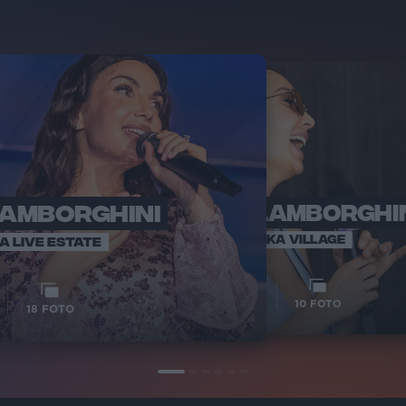
LAMBORGHINI
ELETTRA LAMBORGHI
RADI
VOI TA
VOI TANKA VILLAGE
IA LIVE ESTATE
1
VIDEO
10
FOTO
18
FOTO