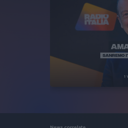
AM
SANREMO I
1
V
News correlate