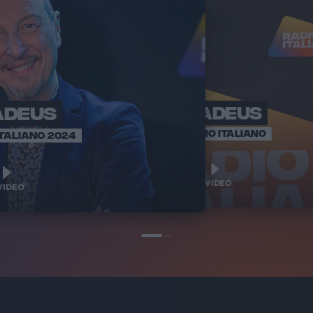
ADEUS
AMADEUS
SANREMO ITALIANO
TALIANO 2024
1
VIDEO
IDEO