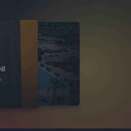
NI
O ITALIA
NKA VILLAGE
2
VIDEO