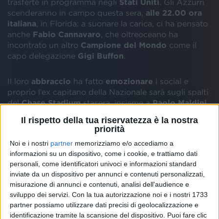
trasferte in programma negli
Stati Uniti
. Gli Azzurri
scenderanno in campo questa sera,
alle 22.00 ora
italiana
, in Florida: a suonare la carica, ci ha pensato
anche
Fabio Cannavaro
, che oltreoceano ha
incontrato un altro
Campione del Mondo
come il
capo delegazione
Gigi Buffon
.
Il loro
abbraccio
ha fatto
emozionare
i social e
proprio l’ex capitano della Nazionale sarà sugli spalti
del
Chase Stadium
stasera, insieme a
Paolo Maldini
e a un altro ospite d’eccezione come il tennista
Il rispetto della tua riservatezza è la nostra
Jannik Sinner
, che
ha già fatto visita alla squadra
priorità
guidata da Luciano Spalletti
.
Noi e i nostri
partner
memorizziamo e/o accediamo a
informazioni su un dispositivo, come i cookie, e trattiamo dati
personali, come identificatori univoci e informazioni standard
inviate da un dispositivo per annunci e contenuti personalizzati,
misurazione di annunci e contenuti, analisi dell'audience e
sviluppo dei servizi.
Con la tua autorizzazione noi e i nostri 1733
partner possiamo utilizzare dati precisi di geolocalizzazione e
identificazione tramite la scansione del dispositivo. Puoi fare clic