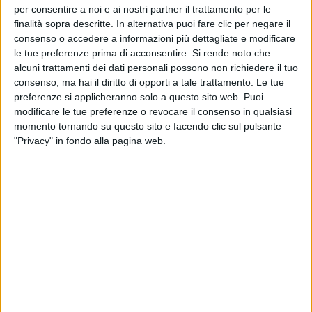
per consentire a noi e ai nostri partner il trattamento per le
finalità sopra descritte. In alternativa puoi fare clic per negare il
consenso o accedere a informazioni più dettagliate e modificare
le tue preferenze prima di acconsentire.
Si rende noto che
alcuni trattamenti dei dati personali possono non richiedere il tuo
consenso, ma hai il diritto di opporti a tale trattamento. Le tue
preferenze si applicheranno solo a questo sito web. Puoi
modificare le tue preferenze o revocare il consenso in qualsiasi
Visualizza questo post su Instagram
momento tornando su questo sito e facendo clic sul pulsante
"Privacy" in fondo alla pagina web.
Un post condiviso da Nazionale Italiana di Calcio (@azzurri)