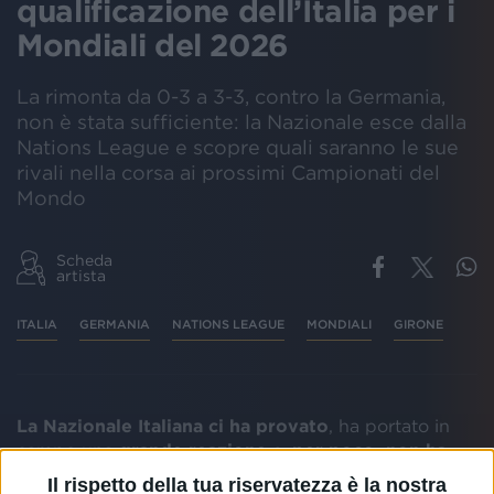
qualificazione dell’Italia per i
Mondiali del 2026
La rimonta da 0-3 a 3-3, contro la Germania,
non è stata sufficiente: la Nazionale esce dalla
Nations League e scopre quali saranno le sue
rivali nella corsa ai prossimi Campionati del
Mondo
Scheda
artista
ITALIA
GERMANIA
NATIONS LEAGUE
MONDIALI
GIRONE
La Nazionale Italiana ci ha provato
, ha portato in
campo una
grande reazione
e,
per poco, non ha
completato l’impresa
. Contro la Germania, nei
Il rispetto della tua riservatezza è la nostra