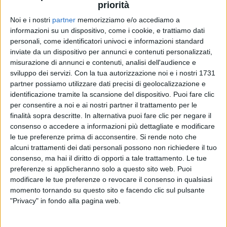
quarti di finale di
Nations League
, gli Azzurri hanno
priorità
rimontato fino al
3 a 3 finale
, ma non è bastato per
Noi e i nostri
partner
memorizziamo e/o accediamo a
qualificarsi alle semifinali:
ecco, quindi, quale sarà il
informazioni su un dispositivo, come i cookie, e trattiamo dati
girone di qualificazione per i Mondiali del 2026
.
personali, come identificatori univoci e informazioni standard
inviate da un dispositivo per annunci e contenuti personalizzati,
All’Italia, serviva infatti
una vittoria
, nella gara di
misurazione di annunci e contenuti, analisi dell'audience e
ritorno contro i tedeschi a Dortmund. Dopo un primo
sviluppo dei servizi.
Con la tua autorizzazione noi e i nostri 1731
partner possiamo utilizzare dati precisi di geolocalizzazione e
tempo shock in cui erano finiti sotto per 3 a 0, gli
identificazione tramite la scansione del dispositivo. Puoi fare clic
Azzurri sono tornati in campo dimostrando
grande
per consentire a noi e ai nostri partner il trattamento per le
orgoglio e una voglia di reagire
che li hanno spinti
finalità sopra descritte. In alternativa puoi fare clic per negare il
fino al
pareggio
, grazie alla doppietta di
Kean
e al
consenso o accedere a informazioni più dettagliate e modificare
gol su rigore di
Raspadori
, credendo in una impresa
le tue preferenze prima di acconsentire.
Si rende noto che
che sembrava utopia dopo 45 minuti.
alcuni trattamenti dei dati personali possono non richiedere il tuo
consenso, ma hai il diritto di opporti a tale trattamento. Le tue
preferenze si applicheranno solo a questo sito web. Puoi
modificare le tue preferenze o revocare il consenso in qualsiasi
momento tornando su questo sito e facendo clic sul pulsante
"Privacy" in fondo alla pagina web.