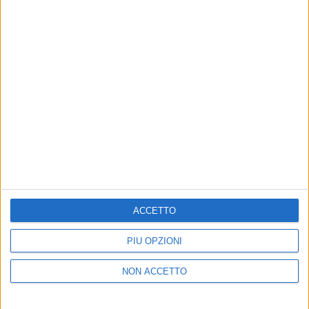
Un post condiviso da Nazionale Femminile di Calcio (@azzurrefigc)
di
Andrea Basso
© Riproduzione riservata
ACCETTO
Ultime news
Vedi tutte
PIÙ OPZIONI
NON ACCETTO