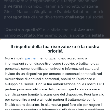
continuare la preparazione, c’è tempo anche per
divertirsi
in campo. Flaminia Simonetti, Cristiana
Girelli, Manuela Giugliano e Daniela Sabatino sono le
protagoniste
di una divertente
challenge
sui social.
“
Questo o quello?
” è la sfida che le
4 Azzurre
hanno accettato. Per esempio, sulla scelta tra
estate
ed
inverno
, non hanno dubbi: tutte amano la
stagione più calda. Anche le
serie tv
battono
Il rispetto della tua riservatezza è la nostra
priorità
nettamente il
cinema
, mentre c’è qualche esitazione
in più quando bisogna decidere tra
pop
e
trap
, tra
Noi e i nostri
partner
memorizziamo e/o accediamo a
pizza
e
pasta
o tra
cane
e
gatto
: guarda il
video qui
informazioni su un dispositivo, come i cookie, e trattiamo dati
sotto
per scoprire le loro
risposte
!
personali, come identificatori univoci e informazioni standard
inviate da un dispositivo per annunci e contenuti personalizzati,
misurazione di annunci e contenuti, analisi dell'audience e
sviluppo dei servizi.
Con la tua autorizzazione noi e i nostri 1731
partner possiamo utilizzare dati precisi di geolocalizzazione e
identificazione tramite la scansione del dispositivo. Puoi fare clic
per consentire a noi e ai nostri partner il trattamento per le
finalità sopra descritte. In alternativa puoi fare clic per negare il
consenso o accedere a informazioni più dettagliate e modificare