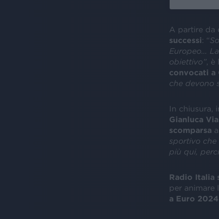
A partire da 
successi
: “
So
Europeo… La 
obiettivo”
, è l
convocati a
che devono s
In chiusura,
Gianluca Vial
scomparsa
a
sportivo che 
più qui, perc
Radio Italia
per animare l
a Euro 2024