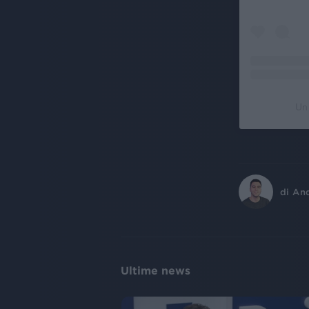
Un 
di
An
Ultime news