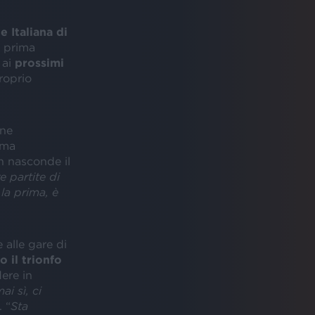
e Italiana di
 prima
 ai
prossimi
proprio
one
ima
on nasconde il
e partite di
la prima, è
e alle gare di
o il trionfo
dere in
ai sì, ci
. “
Sta