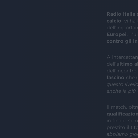
Radio Italia
calcio
, vi ha
dell’importa
Europei
. L’u
contro gli in
A intercettar
dell’
ultimo a
dell’incontr
fascino
che u
questo livell
anche la più d
Il match, olt
qualificazio
in finale, se
prestito il ti
abbiamo gioc