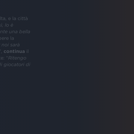
a, e la città
ì, lo è
nte una bella
pere la
 noi sarà
”,
continua
il
e: “
Ritengo
i giocatori di