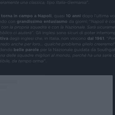
eramente una classica, tipo Italia-Germania
”.
e
torna in campo a Napoli
, quasi
10 anni
dopo l’ultima volt
endo con
grandissimo entusiasmo
da giorni: “
Napoli è cos
 con la propria squadra e con la Nazionale. Sarà sicurame
bblico ci aiuterà
”. Gli inglesi sono sicuri di poter interrom
ativa
degli inglesi che, in Italia, non vincono
dal 1961
. “
Per
a credo anche per loro… qualche problema glielo creeremo!
ndendo
belle parole
per la Nazionale guidata da Southgat
 una delle squadre migliori al mondo, perché ha una serie d
dibile, da tempo ormai
”.