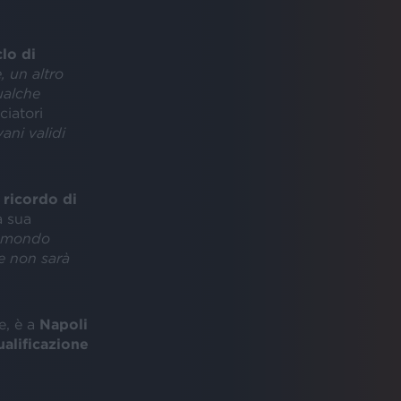
lo di
 un altro
ualche
ciatori
ani validi
 ricordo di
a sua
el mondo
e non sarà
e, è a
Napoli
alificazione