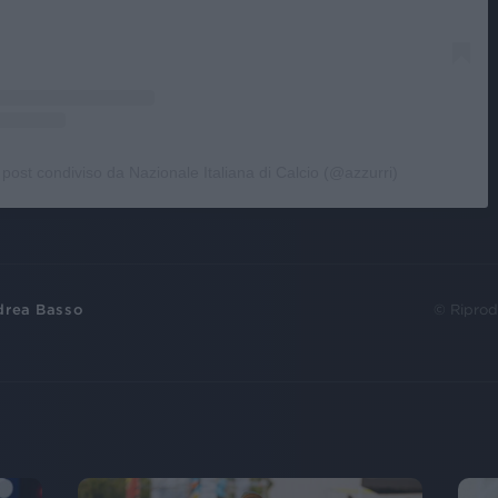
post condiviso da Nazionale Italiana di Calcio (@azzurri)
drea Basso
© Riprod