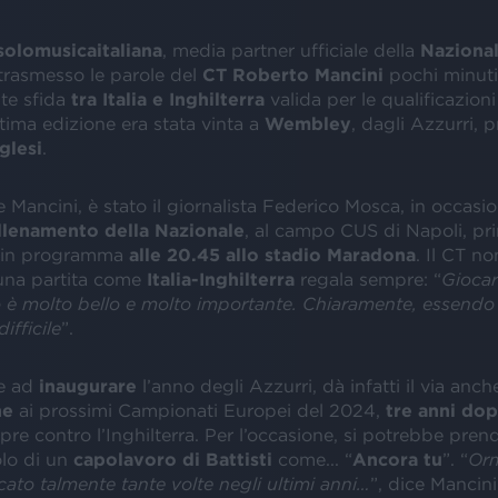
 solomusicaitaliana
, media partner ufficiale della
Nazional
 trasmesso le parole del
CT Roberto Mancini
pochi minuti
nte sfida
tra Italia e Inghilterra
valida per le qualificazioni
ltima edizione era stata vinta a
Wembley
, dagli Azzurri, 
glesi
.
e Mancini, è stato il giornalista Federico Mosca, in occasi
llenamento della Nazionale
, al campo CUS di Napoli, pr
o in programma
alle 20.45 allo stadio Maradona
. Il CT n
na partita come
Italia-Inghilterra
regala sempre: “
Giocar
o è molto bello e molto importante. Chiaramente, essendo 
ifficile
”.
re ad
inaugurare
l’anno degli Azzurri, dà infatti il via anch
ne
ai prossimi Campionati Europei del 2024,
tre anni dop
mpre contro l’Inghilterra. Per l’occasione, si potrebbe pren
tolo di un
capolavoro di Battisti
come... “
Ancora tu
”. “
Orm
ato talmente tante volte negli ultimi anni…
”, dice Mancini