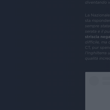
diventando v
La Nazional
sta rispond
sempre stata
serata e il pu
striscia neg
difficile, m
CT, pur spe
l’Inghilterra
qualità incre