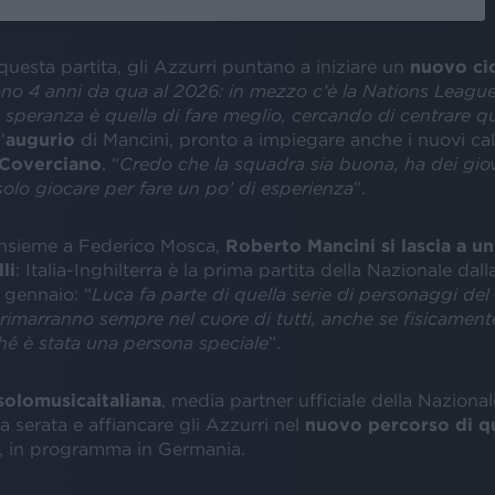
questa partita, gli Azzurri puntano a iniziare un
nuovo cic
no 4 anni da qua al 2026: in mezzo c’è la Nations League,
speranza è quella di fare meglio, cercando di centrare q
’
augurio
di Mancini, pronto a impiegare anche i nuovi cal
 Coverciano
. “
Credo che la squadra sia buona, ha dei giov
olo giocare per fare un po’ di esperienza
”.
 insieme a Federico Mosca,
Roberto Mancini si lascia a un
li
: Italia-Inghilterra è la prima partita della Nazionale dall
 gennaio: “
Luca fa parte di quella serie di personaggi d
rimarranno sempre nel cuore di tutti, anche se fisicament
hé è stata una persona speciale
”.
 solomusicaitaliana
, media partner ufficiale della Nazional
a serata e affiancare gli Azzurri nel
nuovo percorso di qu
, in programma in Germania.