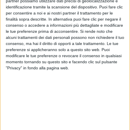
partner possiamo utilizzare dati precisi di geolocalizzazione e
momenti senti di essere lì a rappresentare la tua
identificazione tramite la scansione del dispositivo. Puoi fare clic
Nazione, la tua gente, e quella immensa
per consentire a noi e ai nostri partner il trattamento per le
responsabilità mi ha sempre dato la forza per non
finalità sopra descritte. In alternativa puoi fare clic per negare il
mollare e per rialzarmi dopo ogni caduta
”.
consenso o accedere a informazioni più dettagliate e modificare
le tue preferenze prima di acconsentire.
Si rende noto che
alcuni trattamenti dei dati personali possono non richiedere il tuo
consenso, ma hai il diritto di opporti a tale trattamento. Le tue
preferenze si applicheranno solo a questo sito web. Puoi
modificare le tue preferenze o revocare il consenso in qualsiasi
momento tornando su questo sito e facendo clic sul pulsante
"Privacy" in fondo alla pagina web.
Visualizza questo post su Instagram