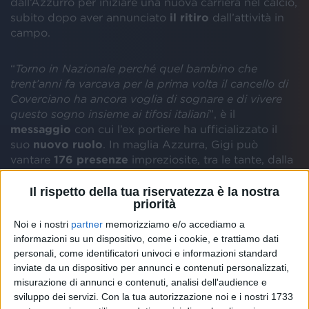
dall’Azzurro per iniziare una nuova carriera nel calcio,
subito dopo aver annunciato
il ritiro
dall’attività in
campo.
“
Torno in Nazionale perché quel bambino che
trent’anni fa varcava per la prima volta il cancello di
Coverciano ha ancora voglia di sognare e di vivere
questo sogno insieme ai tifosi italiani
”, è il
messaggio
con cui l’ex portiere ha ufficializzato il
suo
nuovo ruolo
. In maglia Azzurra, Gigi può
vantare
176 presenze
impreziosite, tra le tante, dalla
vittoria dei Mondiali nel 2006
.
Il rispetto della tua riservatezza è la nostra
priorità
“
La Nazionale viene prima di tutto e niente mi
Noi e i nostri
partner
memorizziamo e/o accediamo a
avrebbe impedito di tornare a casa. La maglia
informazioni su un dispositivo, come i cookie, e trattiamo dati
Azzurra è sempre stata parte della mia vita: l’ho
personali, come identificatori univoci e informazioni standard
indossata con orgoglio e onorata con impegno, mi
inviate da un dispositivo per annunci e contenuti personalizzati,
ha regalato emozioni uniche
”,
prosegue ancora
misurazione di annunci e contenuti, analisi dell'audience e
Buffon
. “
Ogni convocazione, ogni allenamento, ogni
sviluppo dei servizi.
Con la tua autorizzazione noi e i nostri 1733
partita, tutto è stato speciale, perché in quei