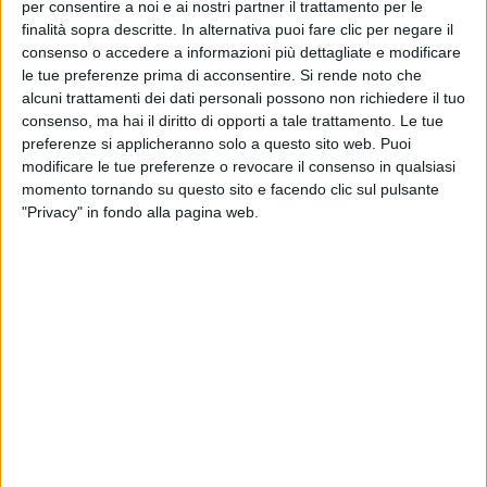
per consentire a noi e ai nostri partner il trattamento per le
Achille Lauro
Il sogno di
si sta per avverare:
finalità sopra descritte. In alternativa puoi fare clic per negare il
i suoi primi stadi sono in programmato per il 10
consenso o accedere a informazioni più dettagliate e modificare
le tue preferenze prima di acconsentire.
Si rende noto che
Olimpico di Roma
giugno 2026 all'
e per il 15
alcuni trattamenti dei dati personali possono non richiedere il tuo
Stadio di San Siro a Milano
giugno 2026 allo
consenso, ma hai il diritto di opporti a tale trattamento. Le tue
preferenze si applicheranno solo a questo sito web. Puoi
Scheda
modificare le tue preferenze o revocare il consenso in qualsiasi
artista
momento tornando su questo sito e facendo clic sul pulsante
"Privacy" in fondo alla pagina web.
ACHILLE LAURO
STADI
2026
RIMINI
MILANO
Acquista i biglietti
07 giu
Stadio Romeo Neri
2026
Rimini
10 giu
Stadio Olimpico
2026
Roma