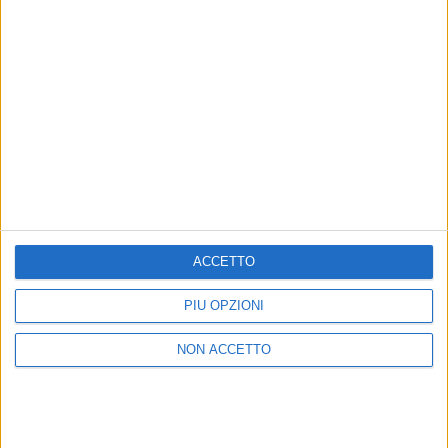
15 giu
Stadio San Siro
2026
Milano
13 ago
Red Valley Festival - Olbia Arena
2026
Olbia (SS)
ACCETTO
PIÙ OPZIONI
Chi siamo
Contattaci
Privacy
Lavora con noi
NON ACCETTO
Pubblicita'
Regolamenti
Mobile
Radio Italia Tv
Codice etico
Riservatezza